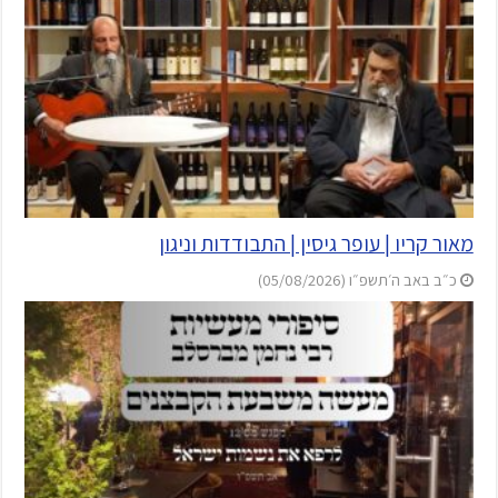
מאור קריו | עופר גיסין | התבודדות וניגון
כ״ב באב ה׳תשפ״ו (05/08/2026)