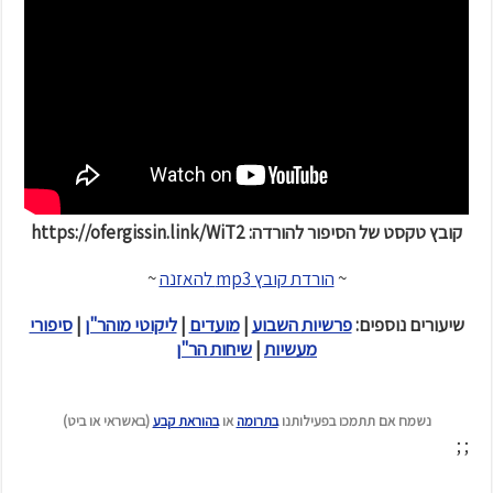
קובץ טקסט של הסיפור להורדה: https://ofergissin.link/WiT2
~
הורדת קובץ mp3 להאזנה
~
שיעורים נוספים:
פרשיות השבוע
|
מועדים
|
ליקוטי מוהר"ן
|
סיפורי
מעשיות
|
שיחות הר"ן
נשמח אם תתמכו בפעילותנו
בתרומה
או
בהוראת קבע
(באשראי או ביט)
; ;