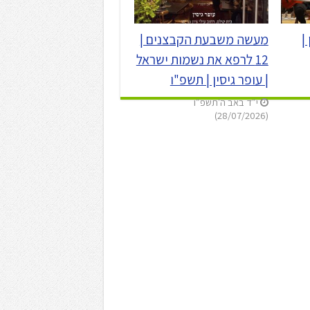
|
מעשה משבעת הקבצנים |
12 לרפא את נשמות ישראל
| עופר גיסין | תשפ"ו
י״ד באב ה׳תשפ״ו
(28/07/2026)