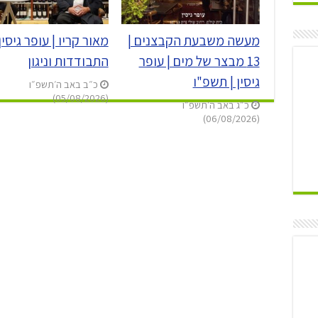
מעשה משבעת הקבצנים |
מאור קריו | עופר גיסין 
13 מבצר של מים | עופר
התבודדות וניגון
גיסין | תשפ"ו
כ״ב באב ה׳תשפ״ו
(05/08/2026)
כ״ג באב ה׳תשפ״ו
(06/08/2026)