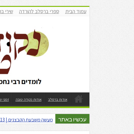
עמוד הבית
ספרי ברסלב להורדה
שירי ב
אודות ברסלב
אודות נקודה טובה
זמני ש
מעשה משבעת הקבצנים | 13 מבצר של מים | עופר גיסין | תשפ"ו
מאור קריו | עופר גיסין | התבוד
עכשיו באתר