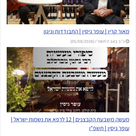
מאור קריו | עופר גיסין | התבודדות וניגון
כ״ב באב ה׳תשפ״ו (05/08/2026)
מעשה משבעת הקבצנים | 12 לרפא את נשמות ישראל |
עופר גיסין | תשפ"ו