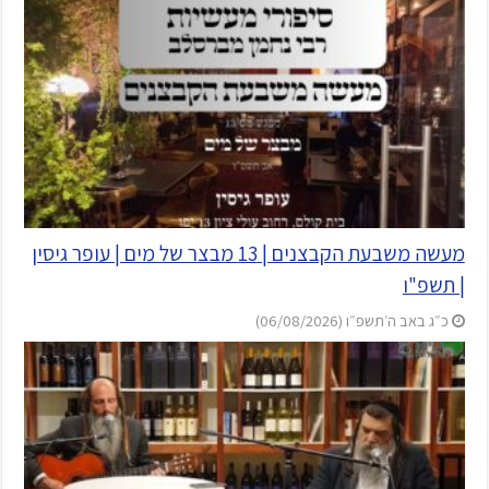
מעשה משבעת הקבצנים | 13 מבצר של מים | עופר גיסין
| תשפ"ו
כ״ג באב ה׳תשפ״ו (06/08/2026)