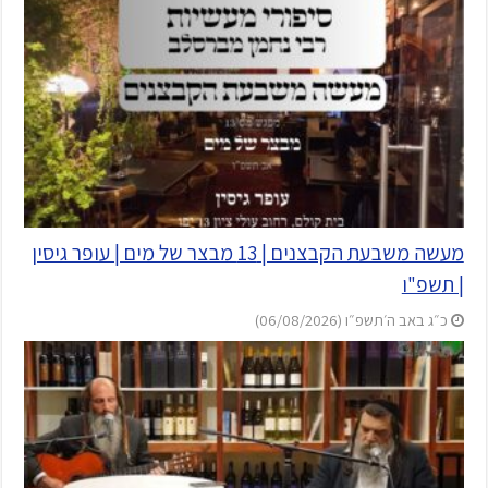
מעשה משבעת הקבצנים | 13 מבצר של מים | עופר גיסין
| תשפ"ו
כ״ג באב ה׳תשפ״ו (06/08/2026)