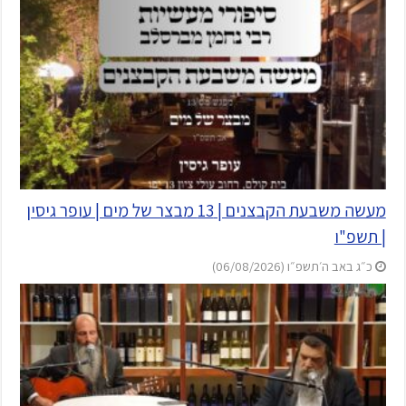
מעשה משבעת הקבצנים | 13 מבצר של מים | עופר גיסין
| תשפ"ו
כ״ג באב ה׳תשפ״ו (06/08/2026)