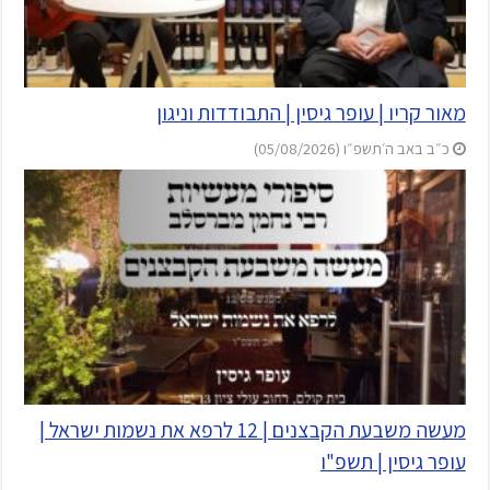
מאור קריו | עופר גיסין | התבודדות וניגון
כ״ב באב ה׳תשפ״ו (05/08/2026)
מעשה משבעת הקבצנים | 12 לרפא את נשמות ישראל |
עופר גיסין | תשפ"ו