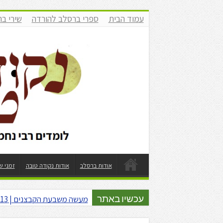
עמוד הבית
ספרי ברסלב להורדה
שירי ב
אודות ברסלב
אודות נקודה טובה
זמני ש
מעשה משבעת הקבצנים | 13 מבצר של מים | עופר גיסין | תשפ"ו
מאור קריו | עופר גיסין | התבוד
עכשיו באתר