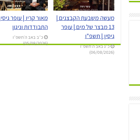
מעשה משבעת הקבצנים |
מאור קריו | עופר גיסין 
13 מבצר של מים | עופר
התבודדות וניגון
גיסין | תשפ"ו
כ״ב באב ה׳תשפ״ו
(05/08/2026)
כ״ג באב ה׳תשפ״ו
(06/08/2026)