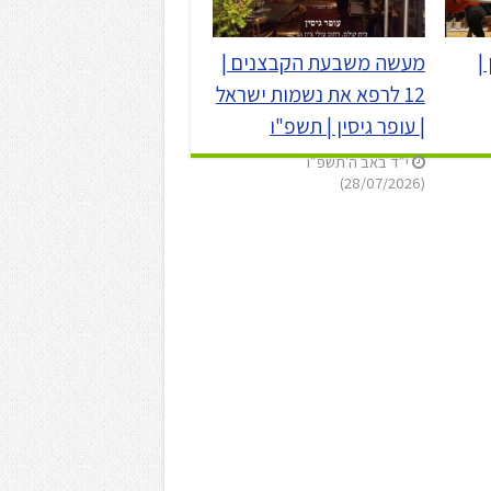
|
מעשה משבעת הקבצנים |
12 לרפא את נשמות ישראל
| עופר גיסין | תשפ"ו
י״ד באב ה׳תשפ״ו
(28/07/2026)