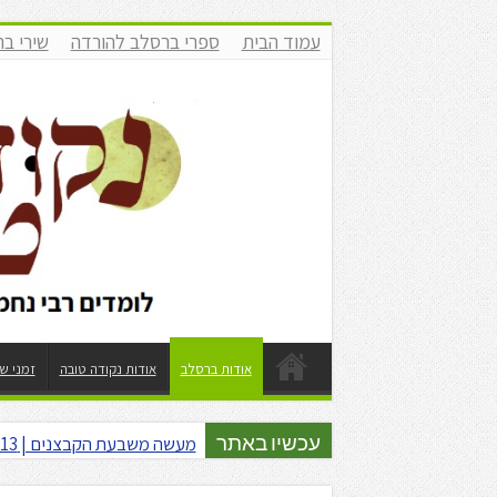
עמוד הבית
ספרי ברסלב להורדה
שירי ב
אודות ברסלב
אודות נקודה טובה
זמני ש
מעשה משבעת הקבצנים | 13 מבצר של מים | עופר גיסין | תשפ"ו
עכשיו באתר