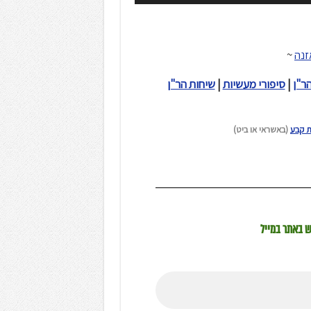
~
הר"ן
|
סיפורי מעשיות
|
שיחות הר"ן
ת קבע
(באשראי או ביט)
ש באתר במייל