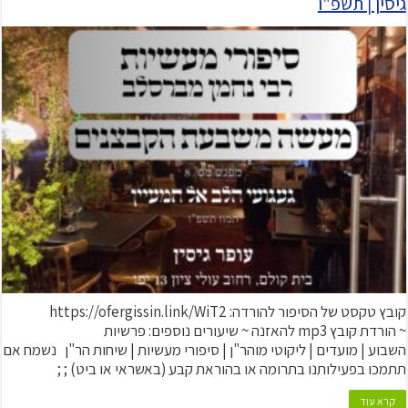
גיסין | תשפ"ו
קובץ טקסט של הסיפור להורדה: https://ofergissin.link/WiT2
~ הורדת קובץ mp3 להאזנה ~ שיעורים נוספים: פרשיות
השבוע | מועדים | ליקוטי מוהר"ן | סיפורי מעשיות | שיחות הר"ן נשמח אם
תתמכו בפעילותנו בתרומה או בהוראת קבע (באשראי או ביט) ; ;
קרא עוד