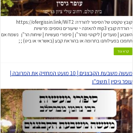
קובץ טקסט של הסיפור להורדה: https://ofergissin.link/WiT2
~ הורדת קובץ mp3 להאזנה ~ שיעורים נוספים: פרשיות
השבוע | מועדים | ליקוטי מוהר"ן | סיפורי מעשיות | שיחות הר"ן נשמח אם
תתמכו בפעילותנו בתרומה או בהוראת קבע (באשראי או ביט) ; ;
קרא עוד
מעשה משבעת הקבצנים | 10 מועט המחזיק את המרובה |
עופר גיסין | תשפ"ו