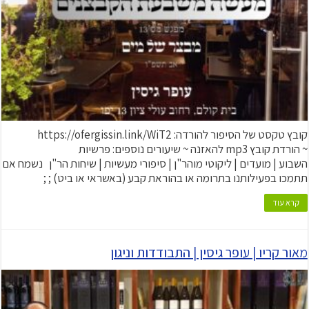
קובץ טקסט של הסיפור להורדה: https://ofergissin.link/WiT2
~ הורדת קובץ mp3 להאזנה ~ שיעורים נוספים: פרשיות
השבוע | מועדים | ליקוטי מוהר"ן | סיפורי מעשיות | שיחות הר"ן נשמח אם
תתמכו בפעילותנו בתרומה או בהוראת קבע (באשראי או ביט) ; ;
קרא עוד
מאור קריו | עופר גיסין | התבודדות וניגון