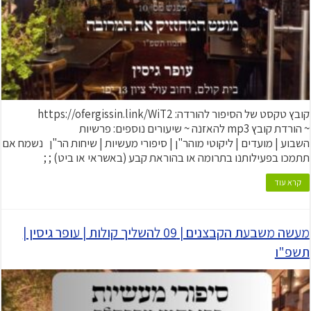
קובץ טקסט של הסיפור להורדה: https://ofergissin.link/WiT2
~ הורדת קובץ mp3 להאזנה ~ שיעורים נוספים: פרשיות
השבוע | מועדים | ליקוטי מוהר"ן | סיפורי מעשיות | שיחות הר"ן נשמח אם
תתמכו בפעילותנו בתרומה או בהוראת קבע (באשראי או ביט) ; ;
קרא עוד
מעשה משבעת הקבצנים | 09 להשליך קולות | עופר גיסין |
תשפ"ו