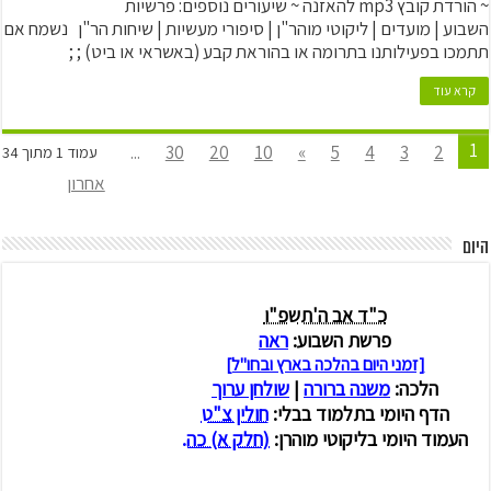
~ הורדת קובץ mp3 להאזנה ~ שיעורים נוספים: פרשיות
השבוע | מועדים | ליקוטי מוהר"ן | סיפורי מעשיות | שיחות הר"ן נשמח אם
תתמכו בפעילותנו בתרומה או בהוראת קבע (באשראי או ביט) ; ;
קרא עוד
1
...
30
20
10
»
5
4
3
2
עמוד 1 מתוך 34
אחרון
היום