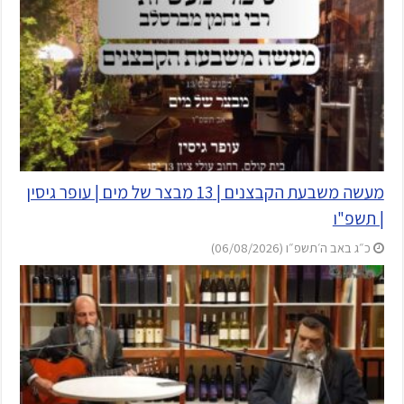
מעשה משבעת הקבצנים | 13 מבצר של מים | עופר גיסין
| תשפ"ו
כ״ג באב ה׳תשפ״ו (06/08/2026)