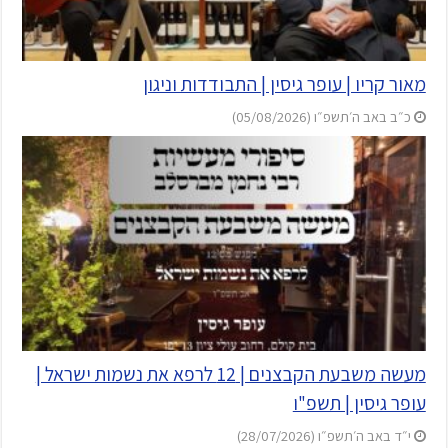
מאור קריו | עופר גיסין | התבודדות וניגון
כ״ב באב ה׳תשפ״ו (05/08/2026)
מעשה משבעת הקבצנים | 12 לרפא את נשמות ישראל |
עופר גיסין | תשפ"ו
י״ד באב ה׳תשפ״ו (28/07/2026)