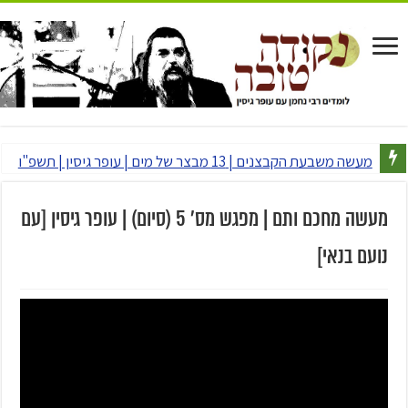
מעשה משבעת הקבצנים | 13 מבצר של מים | עופר גיסין | תשפ"ו
מעשה מחכם ותם | מפגש מס' 5 (סיום) | עופר גיסין [עם
נועם בנאי]