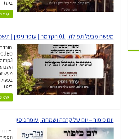
ביט)
קרא עו
מעשה מבעל תפילה | 01 הקדמה | עופר גיסין | תשפ"ו
הורדת 
p3
השבוע |
מעשיות
בפעילו
ביט)
קרא עו
יום כיפור – יום של קרבה ושמחה | עופר גיסין
נוספים: