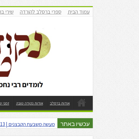
עמוד הבית
ספרי ברסלב להורדה
שירי ב
אודות ברסלב
אודות נקודה טובה
זמני ש
מעשה משבעת הקבצנים | 13 מבצר של מים | עופר גיסין | תשפ"ו
עכשיו באתר