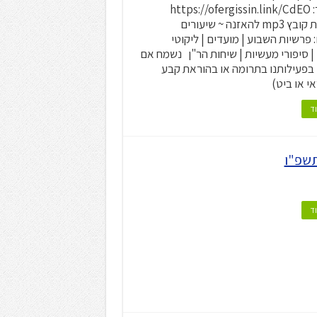
הסיפור: https://ofergissin.link/CdEO
~ הורדת קובץ mp3 להאזנה ~ שיעורים
 פרשיות השבוע | מועדים | ליקוטי
 | סיפורי מעשיות | שיחות הר"ן נשמח אם
בפעילותנו בתרומה או בהוראת קבע
י או ביט)
ד
ד