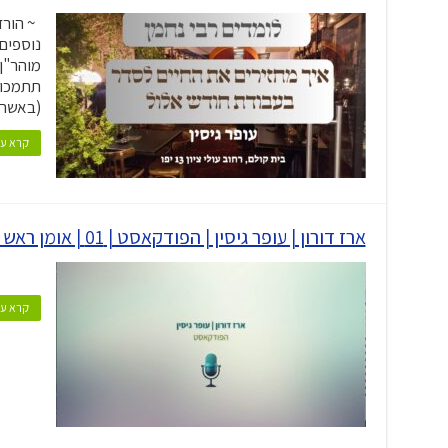
נוספים:
מוהר"ן
תתמכו 
(באשרא
קרא עו
ארז דורון | עופר גיסין | הפודקאסט | 01 | אומן ראש השנה
קרא עו