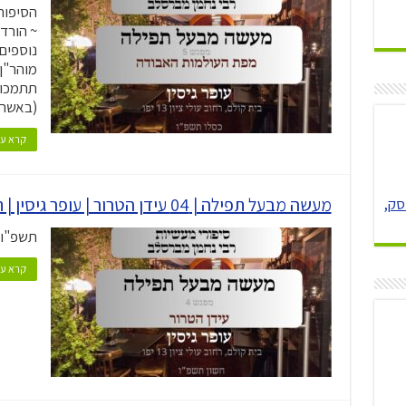
נוספים:
מוהר"ן
תתמכו 
(באשרא
קרא עו
מעשה מבעל תפילה | 04 עידן הטרור | עופר גיסין | תשפ"ו
סק,
תשפ"ו
קרא עו