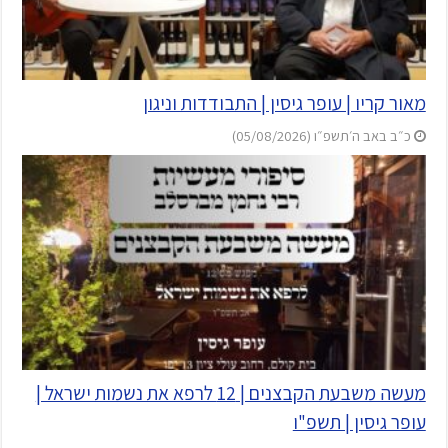
מאור קריו | עופר גיסין | התבודדות וניגון
כ״ב באב ה׳תשפ״ו (05/08/2026)
מעשה משבעת הקבצנים | 12 לרפא את נשמות ישראל |
עופר גיסין | תשפ"ו