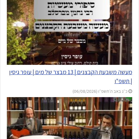
מעשה משבעת הקבצנים | 13 מבצר של מים | עופר גיסין
| תשפ"ו
כ״ג באב ה׳תשפ״ו (06/08/2026)